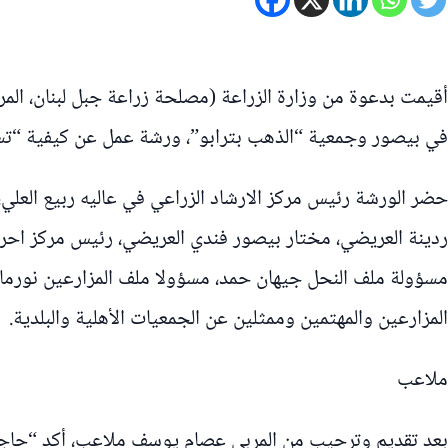
أقيمت بدعوة من وزارة الزراعة (مصلحة زراعة جبل لبنان، المركز
في بيصور وجمعية “الذهب بترابو”، ورشة عمل عن كيفية “تسم
حضر الورشة رئيس مركز الارشاد الزراعي في عاليه ربيع العلي، 
ردينة العريضي، مختار بيصور فندي العريضي، رئيس مركز احرا
مسؤولة ملف النحل جيهان حمد، مسؤولا ملف المزارعين نورما 
المزارعين والمهتمين وممثلين عن الجمعيات الأهلية والبلدية.
ملاعب
بعد تقديم وترحيب من المربي عصام يوسف ملاعب، أكد “حاجة ا