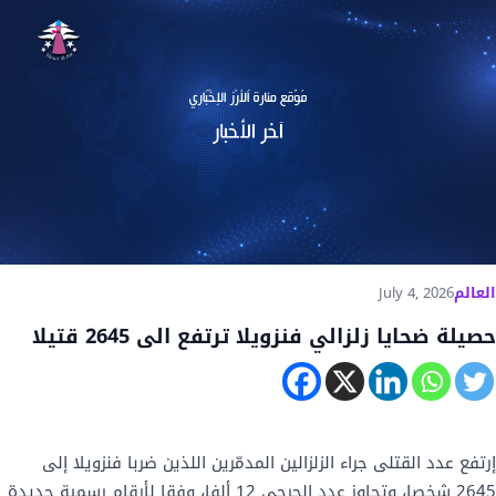
العالم
July 4, 2026
حصيلة ضحايا زلزالي فنزويلا ترتفع الى 2645 قتيلا
إرتفع عدد القتلى جراء الزلزالين المدمّرين اللذين ضربا فنزويلا إلى
2645 شخصا، وتجاوز عدد الجرحى 12 ألفا، وفقا لأرقام رسمية جديدة