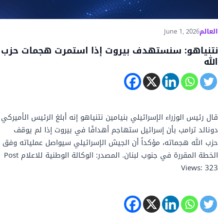
العالم
June 1, 2026
نتنياهو: سنستهدف بيروت إذا استمرت هجمات حزب
الله
قال رئيس الوزراء الإسرائيلي بنيامين نتنياهو إنه أبلغ الرئيس الأميركي
دونالد ترامب بأن إسرائيل ستهاجم أهدافًا في بيروت إذا لم يوقف
حزب الله هجماته، مؤكداً أن الجيش الإسرائيلي سيواصل عملياته وفق
الخطة المقررة في جنوب لبنان. المصدر: الوكالة الوطنية للاعلام Post
Views: 323